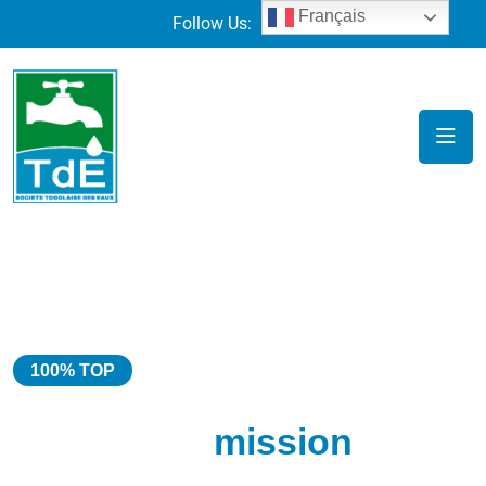
Français
Follow Us:
100% TOP
GÉREZ VOS BESOINS,
C'est notre
mission