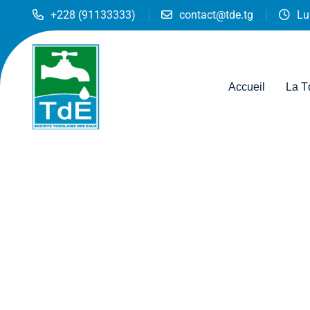
+228 (91133333)
contact@tde.tg
Lu
Accueil
La T