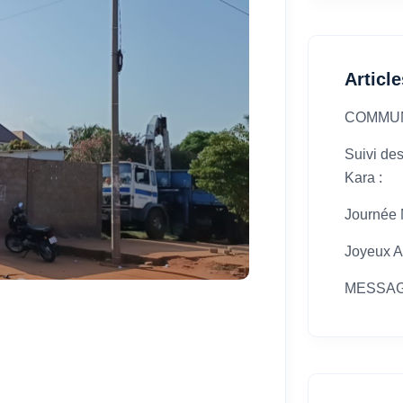
Articl
COMMU
Suivi des
Kara :
Journée N
Joyeux A
MESSAG