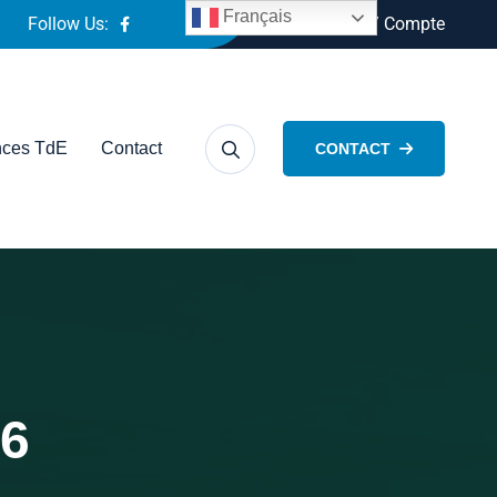
Français
Follow Us:
Connexion / Compte
ces TdE
Contact
CONTACT
26