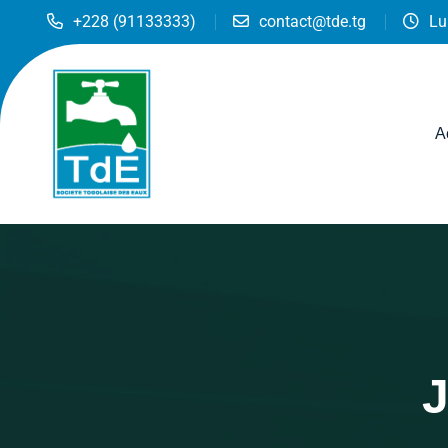
+228 (91133333)
contact@tde.tg
Lu
A