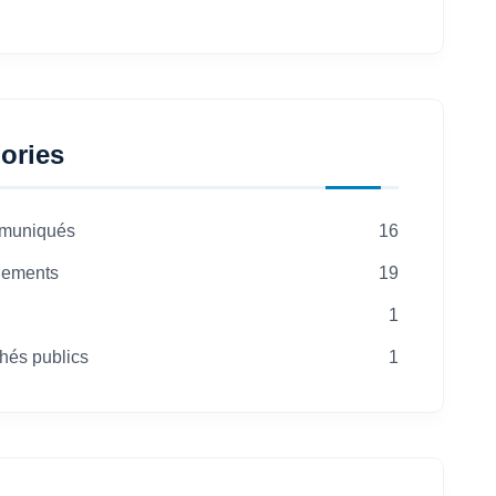
ories
muniqués
16
ements
19
1
hés publics
1