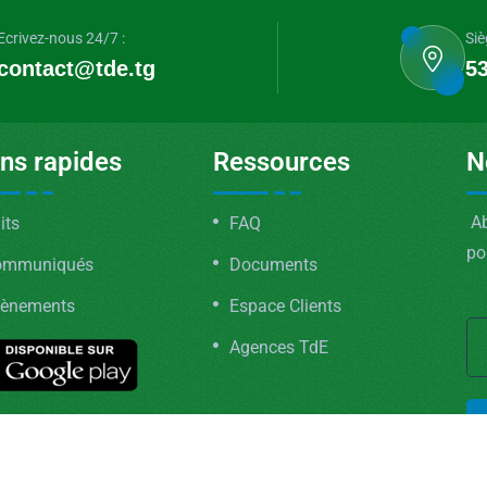
Ecrivez-nous 24/7 :
Siè
contact@tde.tg
53
ens rapides
Ressources
N
Ab
its
FAQ
po
ommuniqués
Documents
ènements
Espace Clients
Agences TdE