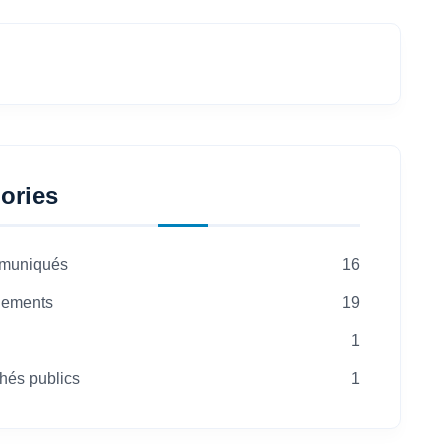
ories
muniqués
16
ements
19
1
hés publics
1