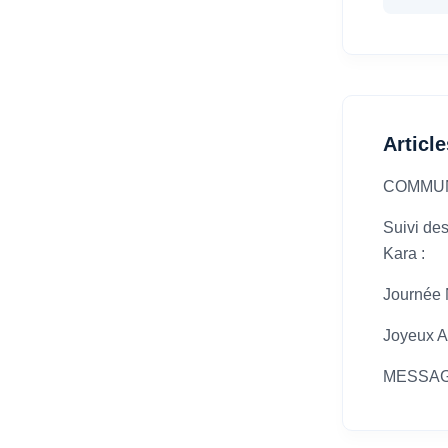
Articl
COMMU
Suivi des
Kara :
Journée N
Joyeux A
MESSAG