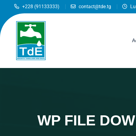
+228 (91133333)
contact@tde.tg
Lu
A
WP FILE DO