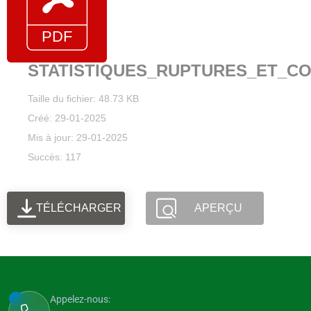
STATISTIQUES_RUPTURES_ET_C
Taille du fichier: 48.73 KB
Créé: 29-01-2025
Mis à jour: 29-01-2025
Succès: 117
TÉLÉCHARGER
APERÇU
Appelez-nous: