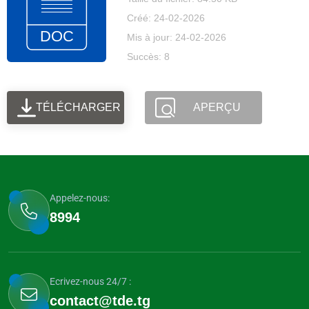
Créé: 24-02-2026
Mis à jour: 24-02-2026
Succès: 8
TÉLÉCHARGER
APERÇU
Appelez-nous:
8994
Ecrivez-nous 24/7 :
contact@tde.tg