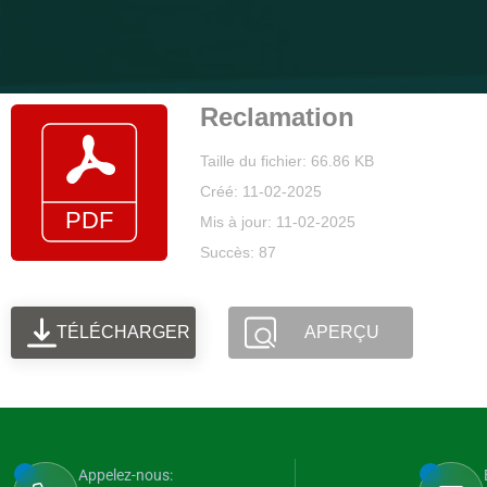
Reclamation
Taille du fichier: 66.86 KB
Créé: 11-02-2025
Mis à jour: 11-02-2025
Succès: 87
TÉLÉCHARGER
APERÇU
Appelez-nous: