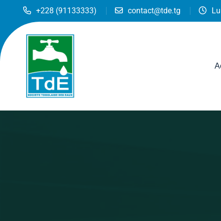
+228 (91133333)
contact@tde.tg
Lu
A