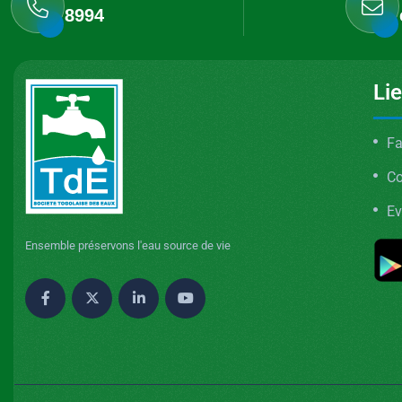
8994
Li
Fa
C
Ev
Ensemble préservons l'eau source de vie