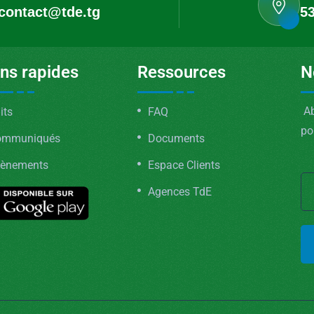
contact@tde.tg
53
ens rapides
Ressources
N
Ab
its
FAQ
po
ommuniqués
Documents
ènements
Espace Clients
Agences TdE