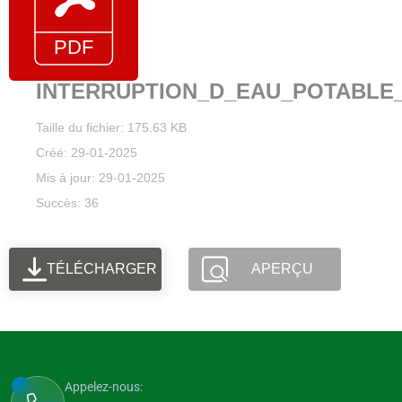
INTERRUPTION_D_EAU_POTABLE_
Taille du fichier: 175.63 KB
Créé: 29-01-2025
Mis à jour: 29-01-2025
Succès: 36
TÉLÉCHARGER
APERÇU
Appelez-nous: