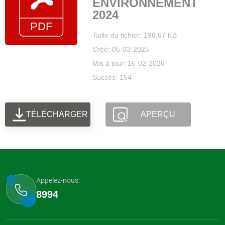
ENVIRONNEMENT
2024
Taille du fichier: 198.67 KB
Créé: 05-03-2025
Mis à jour: 16-02-2026
Succès: 154
TÉLÉCHARGER
APERÇU
Appelez-nous:
8994