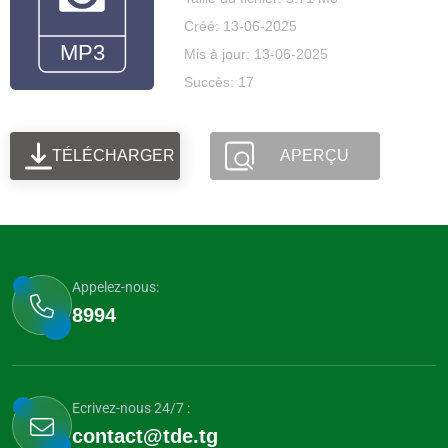
Créé: 13-06-2025
Mis à jour: 13-06-2025
Succès: 17
TÉLÉCHARGER
APERÇU
Appelez-nous:
8994
Ecrivez-nous 24/7 :
contact@tde.tg