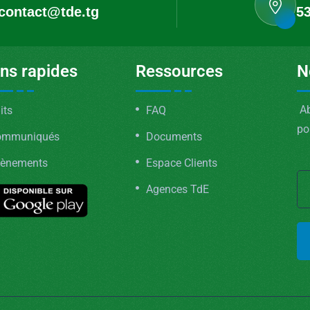
contact@tde.tg
53
ens rapides
Ressources
N
Ab
its
FAQ
po
ommuniqués
Documents
ènements
Espace Clients
Agences TdE