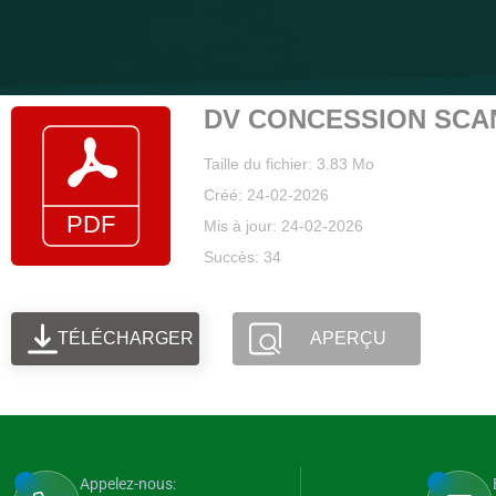
DV CONCESSION SCAN 
Taille du fichier: 3.83 Mo
Créé: 24-02-2026
Mis à jour: 24-02-2026
Succès: 34
TÉLÉCHARGER
APERÇU
Appelez-nous: