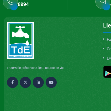
8994
Li
Fa
C
Ev
Ensemble préservons l'eau source de vie