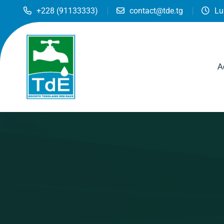
+228 (91133333)
contact@tde.tg
Lu
A