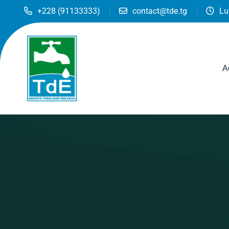
+228 (91133333)
contact@tde.tg
Lu
A