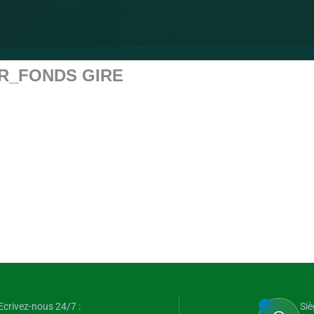
PR_FONDS GIRE
Ecrivez-nous 24/7 :
Siè