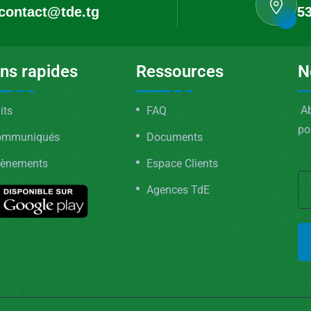
contact@tde.tg
53
ens rapides
Ressources
N
Ab
its
FAQ
po
ommuniqués
Documents
ènements
Espace Clients
Agences TdE