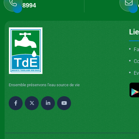
8994
Li
Fa
C
Ev
Ensemble préservons l'eau source de vie