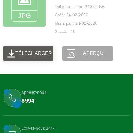
Taille du fichier: 240.04 KB
Créé: 24-02-2026
Mis à jour: 24-02-2026
Succès: 10
TÉLÉCHARGER
APERÇU
Appelez-nous:
8994
Ecrivez-nous 24/7 :