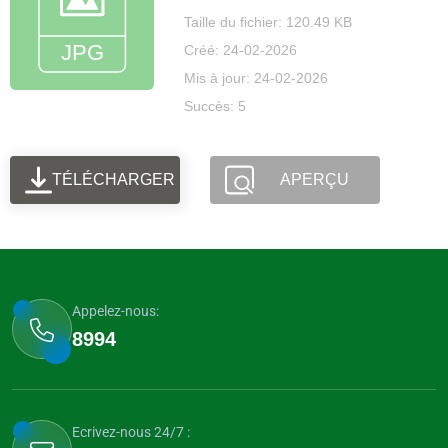
Taille du fichier: 120.49 KB
Créé: 24-02-2026
Mis à jour: 24-02-2026
Succès: 5
TÉLÉCHARGER
APERÇU
Appelez-nous:
8994
Ecrivez-nous 24/7 :