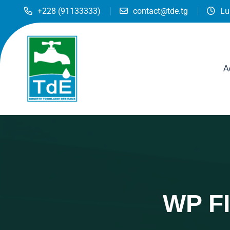
+228 (91133333)
contact@tde.tg
Lu
A
WP F