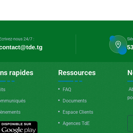
Ecrivez-nous 24/7 :
Siè
contact@tde.tg
53
ens rapides
Ressources
N
Ab
its
FAQ
po
ommuniqués
Documents
ènements
Espace Clients
Agences TdE