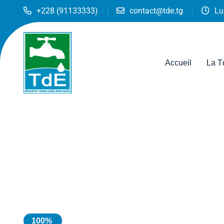
+228 (91133333)
contact@tde.tg
Lu
Accueil
La T
100%
TOGO