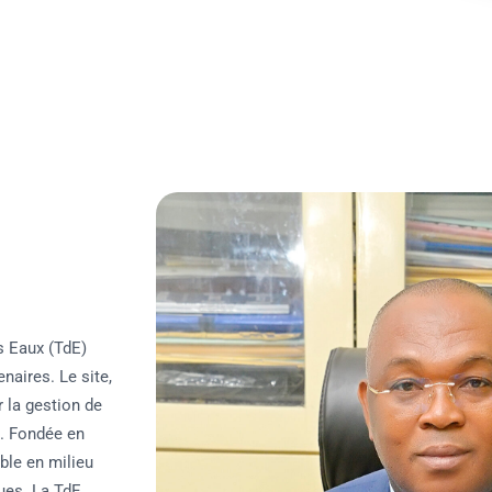
s Eaux (TdE)
naires. Le site,
r la gestion de
se. Fondée en
ble en milieu
ues. La TdE