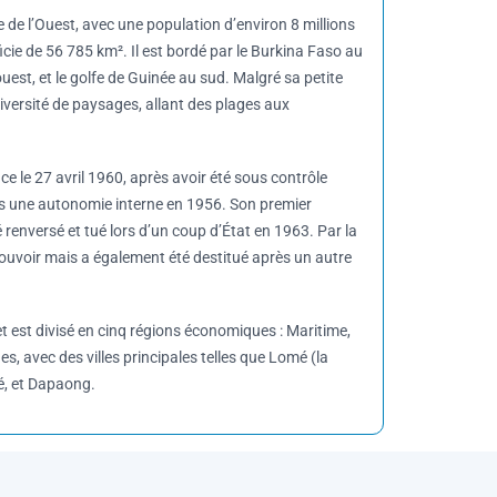
e de l’Ouest, avec une population d’environ 8 millions
cie de 56 785 km². Il est bordé par le Burkina Faso au
’ouest, et le golfe de Guinée au sud. Malgré sa petite
 diversité de paysages, allant des plages aux
 le 27 avril 1960, après avoir été sous contrôle
uis une autonomie interne en 1956. Son premier
 renversé et tué lors d’un coup d’État en 1963. Par la
 pouvoir mais a également été destitué après un autre
t est divisé en cinq régions économiques : Maritime,
s, avec des villes principales telles que Lomé (la
é, et Dapaong.