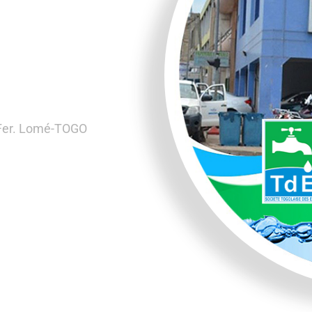
e des
 Fer. Lomé-TOGO