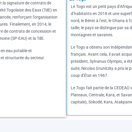
t la signature de contrats de
Le Togo est un petit pays d’Afriqu
été Togolaise des Eaux (TdE) en
d’habitants en 2018 et une superfi
ancée, renforçant l’organisation
nord, le Bénin à l’est, le Ghana à l
tures. Finalement, en 2014, le
taille, le pays se distingue par sa
re de contrats de concession et
montagnes et savanes.
imoine (SP-EAU) et la TdE.
Le Togo a obtenu son indépendance
 en eau potable et
français. Avant cela, il avait acq
 et structurée du secteur.
président, Sylvanus Olympio, a été
suite, Nicolas Grunitzky a pris le
coup d’État en 1967.
Le Togo fait partie de la CEDEAO e
Plateaux, Centrale, Kara, et Savane
capitale), Sokodé, Kara, Atakpam