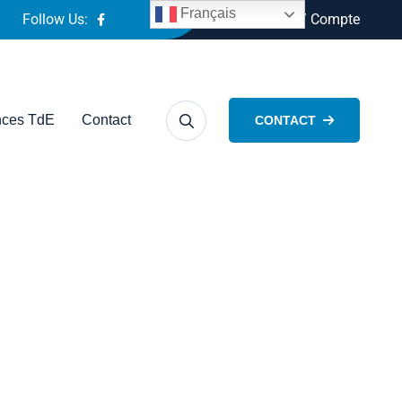
Français
Follow Us:
Connexion / Compte
ces TdE
Contact
CONTACT