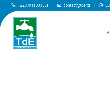
+228 (91133333)
contact@tde.tg
Lu
A