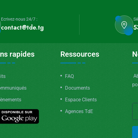
Ecrivez-nous 24/7 :
Si
contact@tde.tg
5
ens rapides
Ressources
N
Ab
its
FAQ
po
ommuniqués
Documents
ènements
Espace Clients
Agences TdE