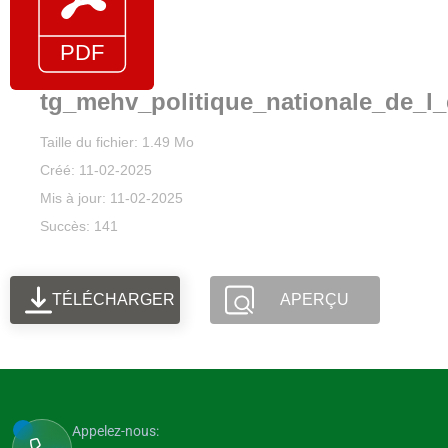
tg_mehv_politique_nationale_de_l_
Taille du fichier: 1.49 Mo
Créé: 11-02-2025
Mis à jour: 11-02-2025
Succès: 141
TÉLÉCHARGER
APERÇU
Appelez-nous: